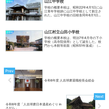
て始まりました。本年度...
山江中学校
中学校
学校の概要本校は、昭和22年4月1日に山
江青年学校跡に山江中学校として創立さ
れた。山江中学校の旧校舎同年6月1日に
は、旧青年学校の一部を寄宿舎として活
用した。昭和40年8月には鉄筋新校舎が
落成し、翌41年には、校歌が制定され
た。また、給食室...
山江村立山田小学校
小学校
学校の概要本校は、明治7年4月寺の下小
学校（高寺院借用）として誕生した。校
門から本館等前面（昭和51年落成）（平
成4年～6年改修）昭和16年に山田国民学
校と改称され、同22年に山田小学校と改
称された。運動場から体育館（左 昭和
52年落成）普...
令和6年度 人吉球磨退職校長会総会
令和6年度「人吉球磨日本遺産めぐり in
さがら」