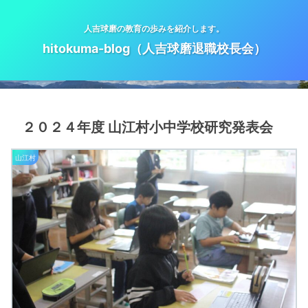
人吉球磨の教育の歩みを紹介します。
hitokuma-blog（人吉球磨退職校長会）
２０２４年度 山江村小中学校研究発表会
山江村