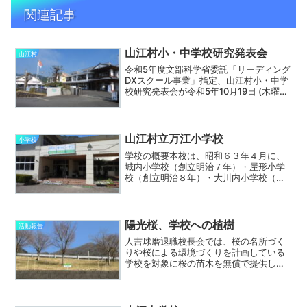
関連記事
山江村小・中学校研究発表会
山江村
令和5年度文部科学省委託「リーディング
DXスクール事業」指定、山江村小・中学
校研究発表会が令和5年10月19日 (木曜
日)に下記の日程で実施されました。研究
主題「自分の考えをもち、 自分を表現で
きる児童・生徒の育成~個別最適な学びと
協働的な...
山江村立万江小学校
小学校
学校の概要本校は、昭和６３年４月に、
城内小学校（創立明治７年）・屋形小学
校（創立明治８年）・大川内小学校（創
立明治25年）山田小学校尾寄崎分校（創
立明治30年）の３校１分校が統合し、万
江小学校として発足した。（6学級。児童
数70名、職員14...
陽光桜、学校への植樹
活動報告
人吉球磨退職校長会では、桜の名所づく
りや桜による環境づくりを計画している
学校を対象に桜の苗木を無償で提供し、
その活動を支援しています。 この桜苗
木植樹は、児童生徒との交流を深め、 地
域貢献や教育活動の支援などを目的とし