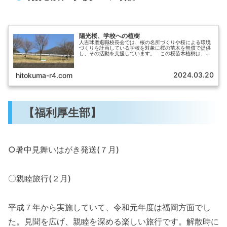
陽光桜、学校への植樹
人吉球磨退職校長会では、桜の名所づくりや桜による環境
づくりを計画している学校を対象に桜の苗木を無償で提供
し、その活動を支援しています。 この桜苗木植樹は、児
童生徒との交流を深め、 地域貢献や教育活動の支援などを
目的として始まりました。本年度...
2024.03.20
hitokuma-r4.com
【福利厚生部】
○暑中見舞いはがき発送(７月)
〇親睦旅行(２月)
平成７年から実施していて、令和元年度は福岡方面でし
た。見聞を広げ、親睦を深める楽しい旅行です。解散時に