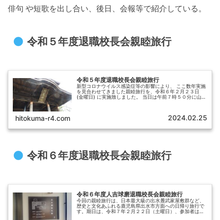
俳句 や短歌を出し合い、後日、会報等で紹介している。
令和５年度退職校長会親睦旅行
令和５年度退職校長会親睦旅行
新型コロナウイルス感染症等の影響により、 ここ数年実施
を見合わせてきました親睦旅行を、令和６年２月２３日
(金曜日) に実施致しました。 当日は午前７時５０分に山江
村役場に集合し、８時に出発しました。行先は益城町及び
南阿蘇、阿蘇方面で従来の...
2024.02.25
hitokuma-r4.com
令和６年度退職校長会親睦旅行
令和６年度人吉球磨退職校長会親睦旅行
今回の親睦旅行は、日本最大級の出水麓武家屋敷群など、
歴史と文化あふれる鹿児島県出水市方面への日帰り旅行で
す。期日は、令和７年２月２２日（土曜日）、参加者は１
５名、会員同士の親睦を 深めながら、天気にも恵まれ本会