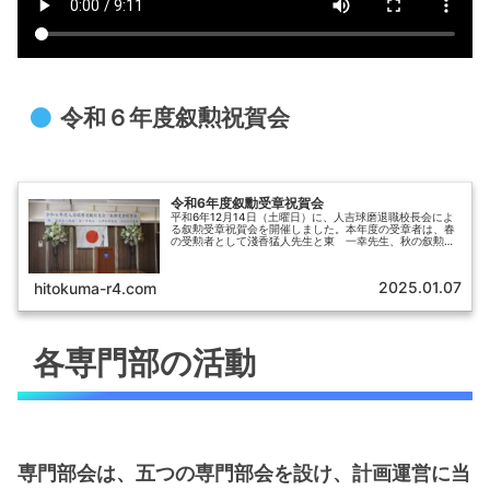
令和６年度叙勲祝賀会
令和6年度叙勳受章祝賀会
平和6年12月14日（土曜日）に、人吉球磨退職校長会によ
る叙勲受章祝賀会を開催しました。本年度の受章者は、春
の受勲者として淺香猛人先生と東 一幸先生、秋の叙勲者
として大平和明先生と末次美代先生がそれぞれ受章されま
した。当日は人吉球磨退職校長...
2025.01.07
hitokuma-r4.com
各専門部の活動
専門部会は、五つの専門部会を設け、計画運営に当