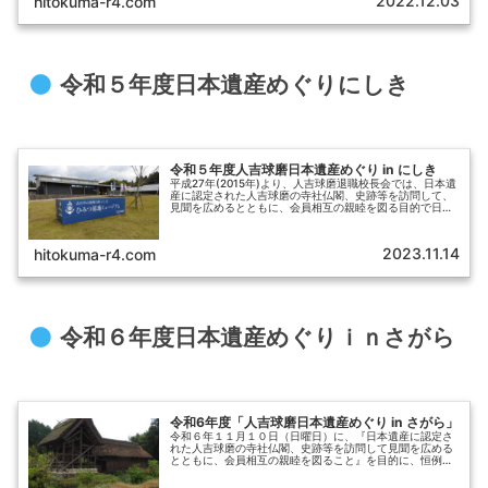
2022.12.03
hitokuma-r4.com
令和５年度日本遺産めぐりにしき
令和５年度人吉球磨日本遺産めぐり in にしき
平成27年(2015年)より、人吉球磨退職校長会では、日本遺
産に認定された人吉球磨の寺社仏閣、史跡等を訪問して、
見聞を広めるとともに、会員相互の親睦を図る目的で日本
遺産めぐりを実施しています。本年度は、錦町にある日本
遺産めぐりを希望会員を募...
2023.11.14
hitokuma-r4.com
令和６年度日本遺産めぐりｉｎさがら
令和6年度「人吉球磨日本遺産めぐり in さがら」
令和６年１１月１０日（日曜日）に、『日本遺産に認定さ
れた人吉球磨の寺社仏閣、史跡等を訪問して見聞を広める
とともに、会員相互の親睦を図ること』を目的に、恒例の
「人吉球磨日本遺産めぐり」 を開催しました。今年度は、
相良村を訪問地域として開催し、...