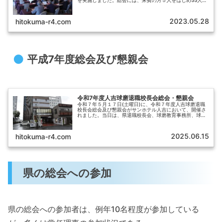
を実施しました。総会には、来賓の方５人をはじめ55人の
会員の方が参加され、スムーズな議事進行等がなされ、講
演内容も好評で有意義な総会とな...
2023.05.28
hitokuma-r4.com
平成7年度総会及び懇親会
令和7年度人吉球磨退職校長会総会・懇親会
令和７年５月１７日(土曜日)に、令和７年度人吉球磨退職
校長会総会及び懇親会がサンホテル人吉において、開催さ
れました。当日は、県退職校長会、球磨教育事務所、球磨
人吉地区県立学校長会、小中学校校長会より５人の来賓の
方々をお招きし、４４人の会員の...
2025.06.15
hitokuma-r4.com
県の総会への参加
県の総会への参加者は、例年10名程度が参加している