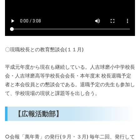
〇現職校長との教育懇談会(１１月)
平成元年度から現在も継続している。人吉球磨小中学校長
会・人吉球磨高等学校長会会長・本年度末 校長退職予定
者と本会役員との懇談会である。退職予定の先生も参加し
て、学校現場の現状と課題等を出し合う。
【広報活動部】
○会報「萬年青」の発行(９月・３月) 毎年二回、発行して