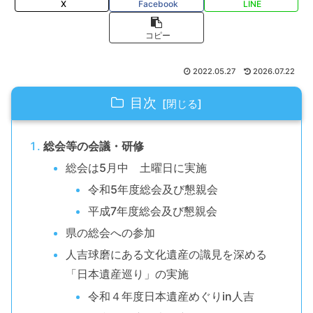
X
Facebook
LINE
コピー
2022.05.27
2026.07.22
目次
総会等の会議・研修
総会は5月中 土曜日に実施
令和5年度総会及び懇親会
平成7年度総会及び懇親会
県の総会への参加
人吉球磨にある文化遺産の識見を深める
「日本遺産巡り」の実施
令和４年度日本遺産めぐりin人吉