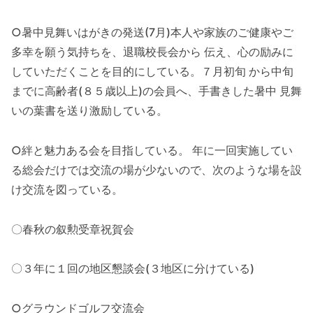
○暑中見舞いはがきの発送(7月)本人や家族のご健康やご
多幸を願う気持ちを、退職校長会から 伝え、心の励みに
していただくことを目的にしている。７月初旬 から中旬
までに高齢者(８５歳以上)の会員へ、手書きした暑中 見舞
いの葉書を送り激励している。
○絆と魅力ある会を目指している。 年に一回実施してい
る総会だけでは交流の場が少ないので、次のような場を設
け交流を図っている。
〇春秋の叙勲受章祝賀会
〇３年に１回の地区懇談会(３地区に分けている)
○グラウンドゴルフ交流会