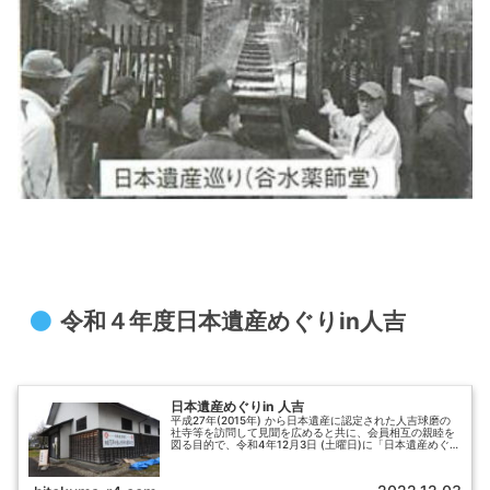
令和４年度日本遺産めぐりin人吉
日本遺産めぐりin 人吉
平成27年(2015年) から日本遺産に認定された人吉球磨の
社寺等を訪問して見聞を広めると共に、会員相互の親睦を
図る目的で、令和4年12月3日 (土曜日)に「日本遺産めぐり
in 人吉」を開催いたしました。訪問先は人吉城趾周辺の人
吉城歴史館（...