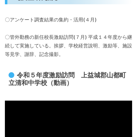
〇アンケート調査結果の集約・活用(４月)
〇管外勤務の新任校長激励訪問(７月) 平成１４年度から継
続して実施している。挨拶、学校経営說明、激励等、施設
等見学、謝辞、記念撮影。
令和５年度激励訪問 上益城郡山都町
立清和中学校（動画）