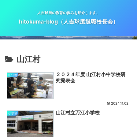
人吉球磨の教育の歩みを紹介します。
hitokuma-blog（人吉球磨退職校長会）
山江村
２０２４年度 山江村小中学校研
山江村
究発表会
2024.11.02
山江村立万江小学校
小学校